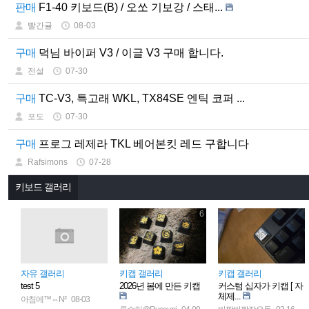
판매
F1-40 키보드(B) / 오쏘 기보강 / 스태...
빨간귤
08-03
구매
덕님 바이퍼 V3 / 이글 V3 구매 합니다.
전설
07-30
구매
TC-V3, 특고래 WKL, TX84SE 엔틱 코퍼 ...
포도
07-30
구매
프로그 레제라 TKL 베어본킷 레드 구합니다
Rafsimons
07-28
키보드 갤러리
6
자유 갤러리
키캡 갤러리
키캡 갤러리
test 5
2026년 봄에 만든 키캡
커스텀 십자가 키캡 [ 자
체제...
아침에™⇔N²
08-03