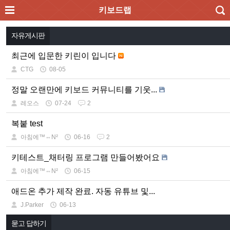
키보드랩
자유게시판
최근에 입문한 키린이 입니다
CTG
08-05
정말 오랜만에 키보드 커뮤니티를 기웃...
레오스
07-24
2
복붙 test
아침에™⇔N²
06-16
2
키테스트_채터링 프로그램 만들어봤어요
아침에™⇔N²
06-15
애드온 추가 제작 완료. 자동 유튜브 및...
J.Parker
06-13
묻고 답하기