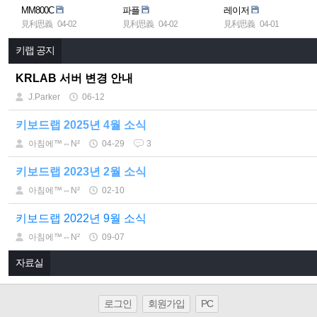
MM800C
파플
레이저
見利思義
04-02
見利思義
04-02
見利思義
04-01
키랩 공지
KRLAB 서버 변경 안내
J.Parker
06-12
키보드랩 2025년 4월 소식
아침에™⇔N²
04-29
3
키보드랩 2023년 2월 소식
아침에™⇔N²
02-10
키보드랩 2022년 9월 소식
아침에™⇔N²
09-07
자료실
로그인
회원가입
PC