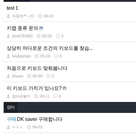
test 1
아침에™⇔N²
08-03
키캡 종류 문의
kim4753062
05-25
3
상당히 까다로운 조건의 키보드를 찾습...
keykeyman
05-16
6
처음으로 키보드 맞춰봅니다
Dlawls
05-09
2
이 키보드 가치가 있나요?
알파공돌이
04-11
4
장터
구매
DK saver 구매합니다
ㅇㅍㅅ
08-03