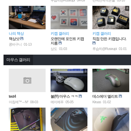
루습히@Ruseupi
04-09
반짝반짝작은돌
03-16
8
나의 책상
키캡 갤러리
키캡 갤러리
책상샷
오랜만에 포인트 키캡
직접 만든 키캡입니다.
지름
콩바구니
01-13
상도
01-03
루습히@Ruseupi
01-01
마우스 갤러리
3
2
test4
볼(!!!) 마우스 ㅋㅋ
데스에더 엘리트
아침에™⇔N²
08-03
에이에푸
05-05
Kiruas
01-02