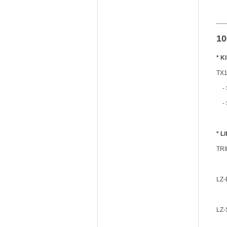
1
* K
TX1
- S
- S
* L
TRI
LZ-
LZ-