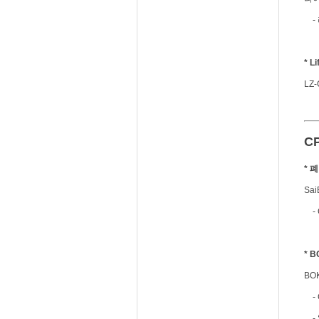
- 
* L
LZ-
C
* 
Sai
- C
* 
BOK
- C
- S