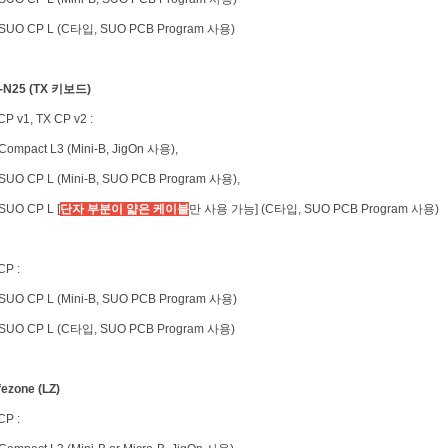
SUO CP L (C타입, SUO PCB Program 사용)
I-N25 (TX 키보드)
CP v1, TX CP v2 :
ompact L3 (Mini-B, JigOn 사용),
UO CP L (Mini-B, SUO PCB Program 사용),
UO CP L [
단자 부분이 얇은 케이블
만 사용 가능] (C타입, SUO PCB Program 사용)
CP :
UO CP L (Mini-B, SUO PCB Program 사용)
SUO CP L (C타입, SUO PCB Program 사용)
ifezone (LZ)
CP :