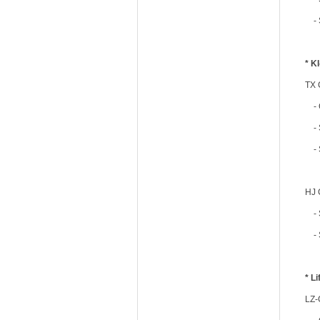
- 
* K
TX 
- C
- S
- S
HJ 
- S
- 
* L
LZ-