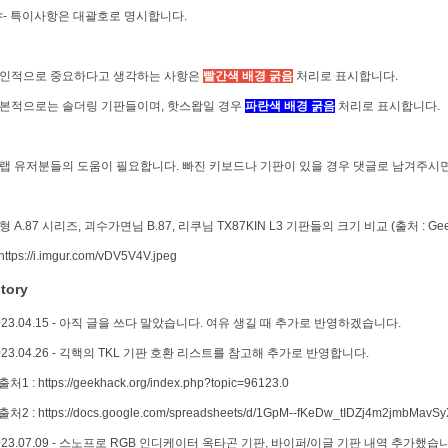
[] <- 특이사항은 대괄호로 명시합니다.
개인적으로 중요하다고 생각하는 사항은
빨간색 배경 굵음
처리로 표시합니다.
기본적으로는 솔더링 기판들이며, 핫스왑일 경우
파란색 배경 굵음
처리로 표시합니다.
키랩 유저분들의 도움이 필요합니다. 빠진 키보드나 기판이 있을 경우 댓글로 남겨주시
구형 A.87 시리즈, 괴수가면님 B.87, 리쿠님 TX87KIN L3 기판들의 크기 비교 (출처 : Ge
ttps://i.imgur.com/vDV5V4V.jpeg
tory
2023.04.15 - 아직 글을 쓰다 말았습니다. 여유 생길 때 추가로 반영하겠습니다.
2023.04.26 - 긱핵의 TKL 기판 호환 리스트를 참고해 추가로 반영합니다.
처1 : https://geekhack.org/index.php?topic=96123.0
처2 : https://docs.google.com/spreadsheets/d/1GpM--fKeDw_tIDZj4m2jmbMavS
2023.07.09 - 스노프로 RGB 인디케이터 옥타곤 기판, 바이퍼/이글 기판 내역 추가했습