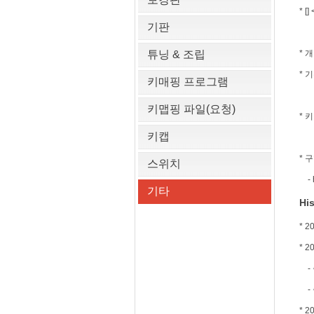
* 
기판
튜닝 & 조립
* 
* 
키매핑 프로그램
키맵핑 파일(요청)
* 
키캡
* 
스위치
- h
기타
His
* 
* 
- 출
- 출
* 