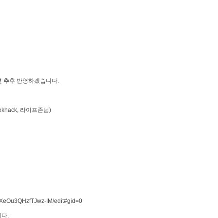
면 추후 반영하겠습니다.
ekhack, 라이프존님)
yXeOu3QHzfTJwz-IM/edit#gid=0
니다.