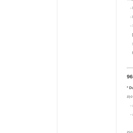
- M
- M
- 
[
줄님
(C
9
* 
라이트
- 
- 
라이트