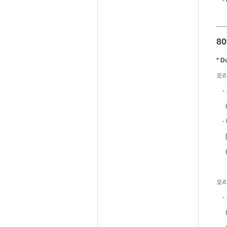
- C
80
* 
오리온
- 
(M
- 0
[0
오리온
- 
(M