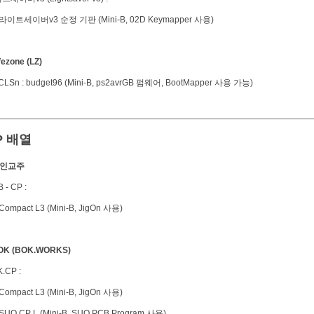
라이트세이버v3 순정 기판 (Mini-B, 02D Keymapper 사용)
ifezone (LZ)
CLSn : budget96 (Mini-B, ps2avrGB 펌웨어, BootMapper 사용 가능)
P 배열
폐인교주
B - CP :
ompact L3 (Mini-B, JigOn 사용)
BOK (BOK.WORKS)
.CP :
ompact L3 (Mini-B, JigOn 사용)
UO CP L (Mini-B, SUO PCB Program 사용)