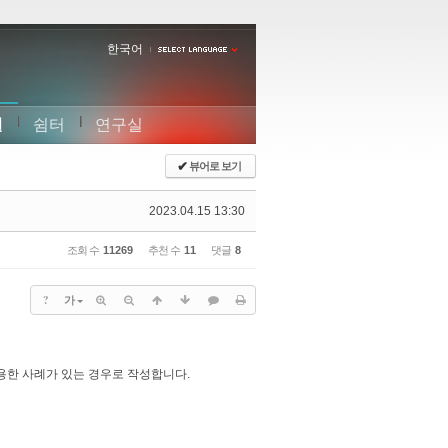
한국어
실
쉼터
연구실
✔
뷰어로 보기
2023.04.15 13:30
조회 수
11269
추천 수
11
댓글
8
?
가
용한 사례가 있는 경우로 작성합니다.