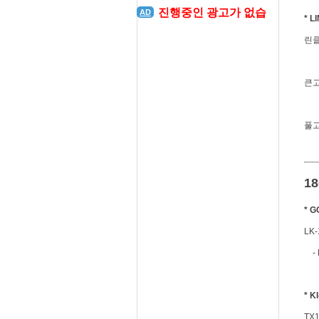
진행중인 광고가 없습
AD
* L
니다. 광고를 등록해주
린클래
세요
큰고래
풀고래
1
* 
LK-
- M
* K
TX1