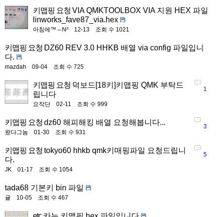
키맵핑 요청
VIA QMKTOOLBOX VIA 지원 HEX 파일
linworks_fave87_via.hex
아침에™⇔N²
12-13
조회 수 1021
키맵핑 요청
DZ60 REV 3.0 HHKB 배열 via config 파일입니
다.
mazdah
09-04
조회 수 725
키맵핑 요청
덕보드[18키]키맵핑 QMK 부탁드
1
립니다
요작단
02-11
조회 수 999
키맵핑 요청
dz60 해피해킹 배열 요청해봅니다...
3
왔다그놈
01-30
조회 수 931
키맵핑 요청
tokyo60 hhkb qmk키매핑파일 요청드립니
5
다.
JK
01-17
조회 수 1054
tada68 기본키 bin 파일
귤
10-05
조회 수 467
etc
카누 키맵핑 hex 파일입니다