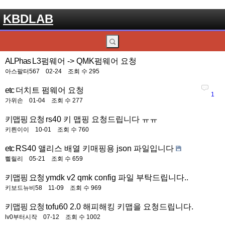
KBDLAB
ALPhas
L3펌웨어 -> QMK펌웨어 요청
아스팔터567
02-24
조회 수 295
etc
더치트 펌웨어 요청
1
가위손
01-04
조회 수 277
키맵핑 요청
rs40 키 맵핑 요청드립니다 ㅠㅠ
키릔이이
10-01
조회 수 760
etc
RS40 앨리스 배열 키매핑용 json 파일입니다
쁼릴리
05-21
조회 수 659
키맵핑 요청
ymdk v2 qmk config 파일 부탁드립니다..
키보드뉴비58
11-09
조회 수 969
키맵핑 요청
tofu60 2.0 해피해킹 키맵을 요청드립니다.
lv0부터시작
07-12
조회 수 1002